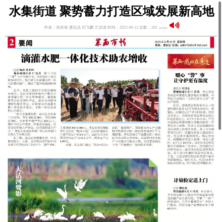
水集街道 聚势蓄力打造区域发展新高地
作者：张所海 通讯员 刘飞麟 兰洪涛 时间：2025-06-12 次数：203
语音阅读：